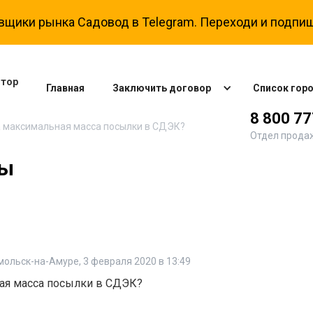
вщики рынка Садовод в Telegram. Переходи и подпиш
ятор
Главная
Заключить договор
Список гор
8 800 7
 максимальная масса посылки в СДЭК?
Отдел прода
ты
мольск-на-Амуре
,
3 февраля 2020 в 13:49
ая масса посылки в СДЭК?