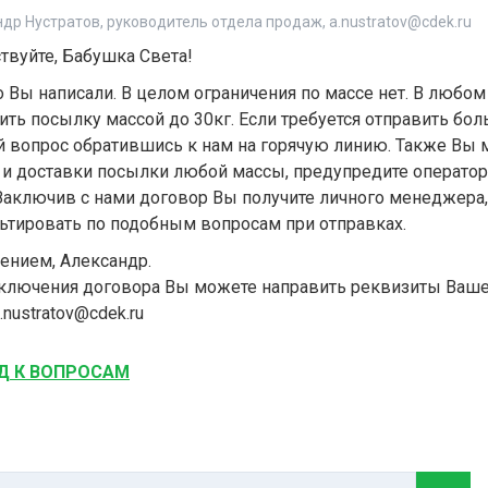
др Нустратов, руководитель отдела продаж, a.nustratov@cdek.ru
твуйте, Бабушка Света!
о Вы написали. В целом ограничения по массе нет. В любо
ить посылку массой до 30кг. Если требуется отправить бо
 вопрос обратившись к нам на горячую линию. Также Вы 
 и доставки посылки любой массы, предупредите оператор
 Заключив с нами договор Вы получите личного менеджера
ьтировать по подобным вопросам при отправках.
ением, Александр.
ключения договора Вы можете направить реквизиты Ваше
.nustratov@cdek.ru
Д К ВОПРОСАМ