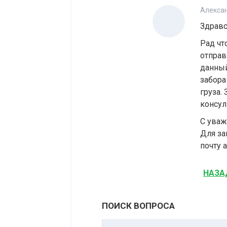
Алексан
Здравс
Рад чт
отправ
данный
забора
груза.
консул
C уваж
Для за
почту a
НАЗА
ПОИСК ВОПРОСА