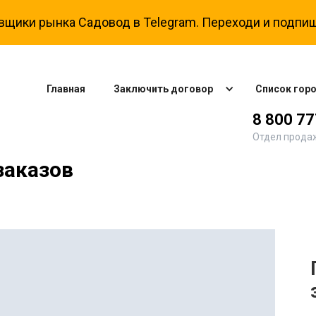
вщики рынка Садовод в Telegram. Переходи и подпиш
Главная
Заключить договор
Список гор
8 800 7
Отдел прода
заказов