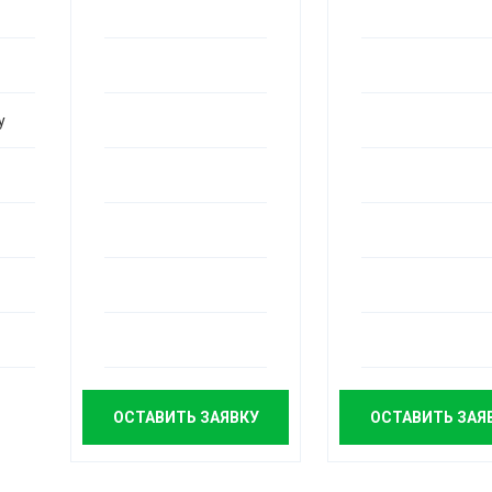
П
у
П
у
у
П
у
П
у
П
у
ОСТАВИТЬ ЗАЯВКУ
ОСТАВИТЬ ЗАЯ
П
у