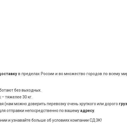
у
П
у
П
у
П
у
доставку
в пределах России и во множество городов по всему ми
П
ботают без выходных.
м
 – тяжелее 30 кг.
П
ая (нам можно доверить перевозку очень хрупкого или дорого
гру
для отправки непосредственно по вашему
адресу
.
у
П
нии и узнавайте больше об условиях компании СДЭК!