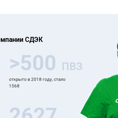
П
у
П
у
омпании СДЭК
П
>500
у
П
ПВЗ
у
открыто в 2018 году, стало
П
1568
у
П
2627
у
П