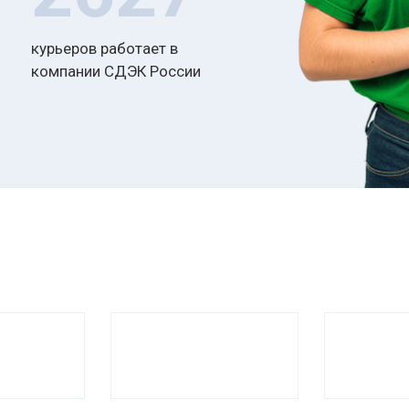
К
курьеров работает в
П
компании СДЭК России
у
П
у
П
у
П
у
П
у
П