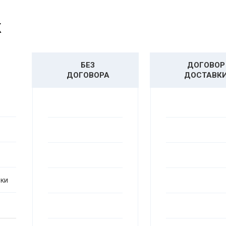
у
П
К
у
П
БЕЗ
ДОГОВОР
ДОГОВОРА
ДОСТАВК
у
П
у
П
у
П
вки
у
П
у