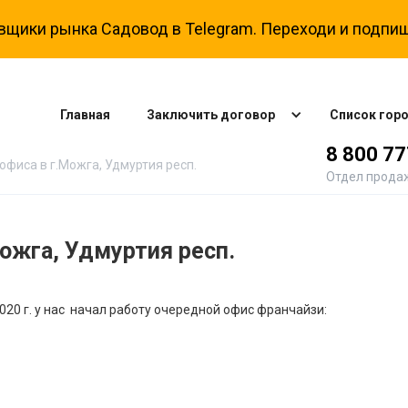
вщики рынка Садовод в Telegram. Переходи и подпиш
Главная
Заключить договор
Список гор
8 800 7
офиса в г.Можга, Удмуртия респ.
Отдел прода
ожга, Удмуртия респ.
020 г. у нас начал работу очередной офис франчайзи: