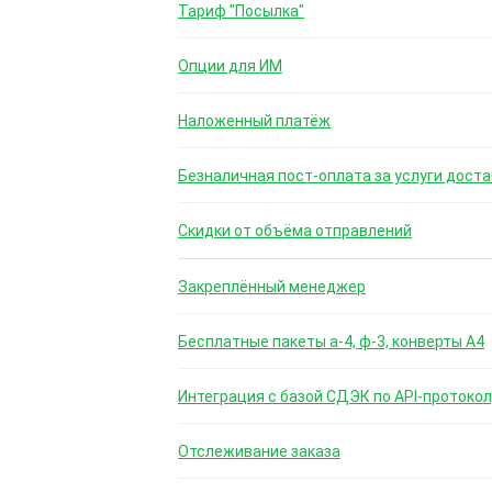
Тариф "Посылка"
Опции для ИМ
Наложенный платёж
Безналичная пост-оплата за услуги доста
Скидки от объёма отправлений
Закреплённый менеджер
Бесплатные пакеты а-4, ф-3, конверты А4
Интеграция с базой СДЭК по API-протокол
Отслеживание заказа