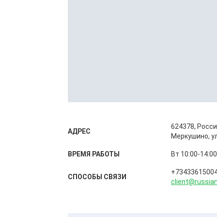
624378, Росси
АДРЕС
Меркушино, ул
ВРЕМЯ РАБОТЫ
Вт 10:00-14:00
+7343361500
СПОСОБЫ CВЯЗИ
client@russia