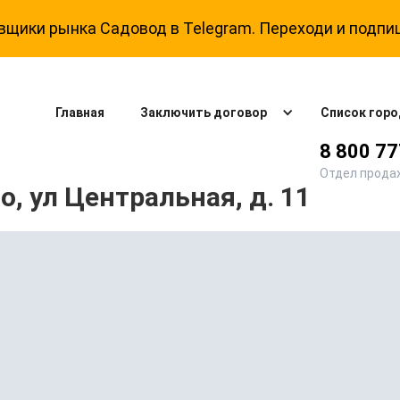
щики рынка Садовод в Telegram. Переходи и подпи
Главная
Заключить договор
Список горо
8 800 7
Отдел прода
, ул Центральная, д. 11