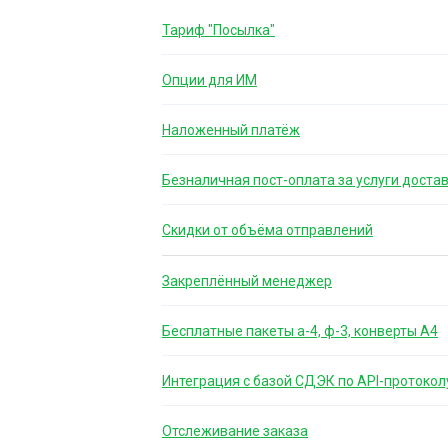
Тариф "Посылка"
Опции для ИМ
Наложенный платёж
Безналичная пост-оплата за услуги доста
Скидки от объёма отправлений
Закреплённый менеджер
Бесплатные пакеты а-4, ф-3, конверты А4
Интеграция с базой СДЭК по API-протокол
Отслеживание заказа