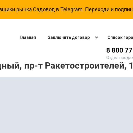
вщики рынка Садовод в Telegram. Переходи и подпиш
Главная
Заключить договор
Список гор
8 800 7
Отдел прода
ный, пр-т Ракетостроителей, 1