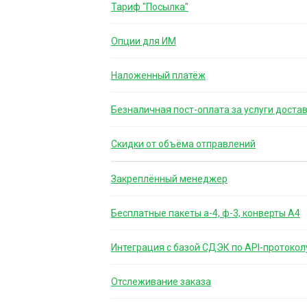
Тариф "Посылка"
Опции для ИМ
Наложенный платёж
Безналичная пост-оплата за услуги доста
Скидки от объёма отправлений
Закреплённый менеджер
Бесплатные пакеты а-4, ф-3, конверты А4
Интеграция с базой СДЭК по API-протокол
Отслеживание заказа