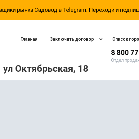
вщики рынка Садовод в Telegram. Переходи и подпиш
Главная
Заключить договор
Список гор
8 800 7
Отдел прода
 ул Октябрьская, 18