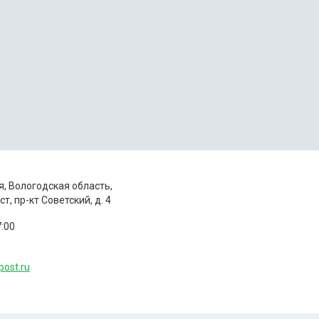
я, Вологодская область,
, пр-кт Советский, д. 4
7:00
5
post.ru