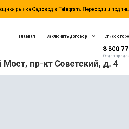
вщики рынка Садовод в Telegram. Переходи и подпиш
Главная
Заключить договор
Список гор
8 800 7
Отдел прода
Мост, пр-кт Советский, д. 4