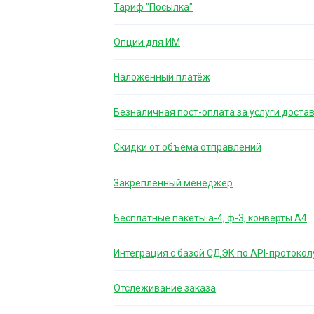
Тариф "Посылка"
Опции для ИМ
Наложенный платёж
Безналичная пост-оплата за услуги доста
Скидки от объёма отправлений
Закреплённый менеджер
Бесплатные пакеты а-4, ф-3, конверты А4
Интеграция с базой СДЭК по API-протокол
Отслеживание заказа