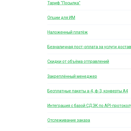
Тариф "Посылка"
Опции для ИМ
Наложенный платёж
Безналичная пост-оплата за услуги доста
Скидки от объёма отправлений
Закреплённый менеджер
Бесплатные пакеты а-4, ф-3, конверты А4
Интеграция с базой СДЭК по API-протокол
Отслеживание заказа