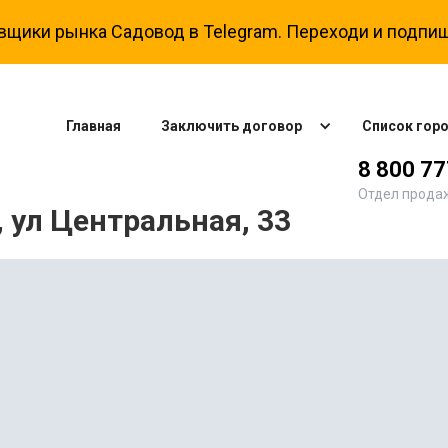
вщики рынка Садовод в Telegram. Переходи и подпиш
Главная
Заключить договор
Список гор
8 800 7
Отдел прода
 ул Центральная, 33