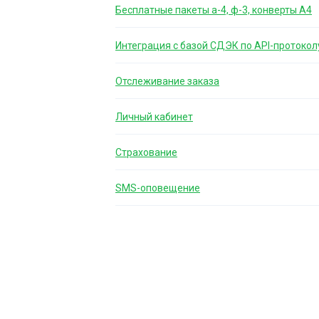
Бесплатные пакеты а-4, ф-3, конверты А4
Интеграция с базой СДЭК по API-протокол
Отслеживание заказа
Личный кабинет
Страхование
SMS-оповещение