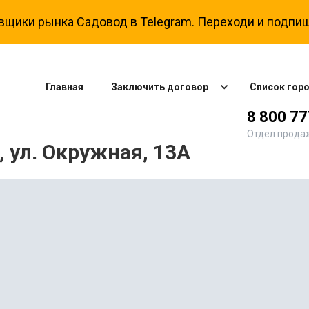
вщики рынка Садовод в Telegram. Переходи и подпиш
Главная
Заключить договор
Список гор
8 800 7
Отдел прода
 ул. Окружная, 13А