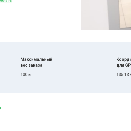
cdek.ru
Максимальный
Коорд
вес заказа:
для GP
100 кг
135.137
и