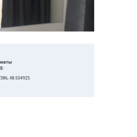
инаты
S:
386, 48.504925