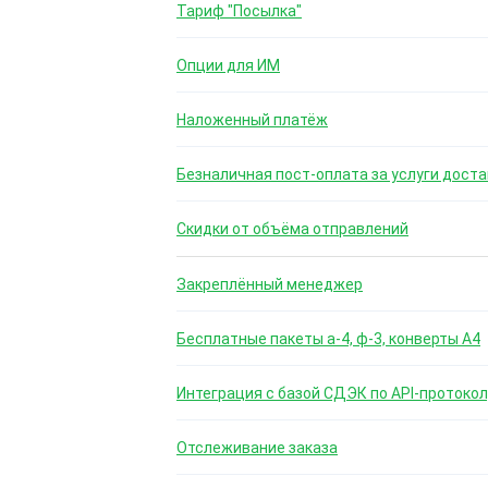
Тариф "Посылка"
Опции для ИМ
Наложенный платёж
Безналичная пост-оплата за услуги доста
Скидки от объёма отправлений
Закреплённый менеджер
Бесплатные пакеты а-4, ф-3, конверты А4
Интеграция с базой СДЭК по API-протокол
Отслеживание заказа