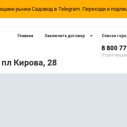
щики рынка Садовод в Telegram. Переходи и подпи
Главная
Заключить договор
Список горо
8 800 7
Отдел прода
пл Кирова, 28