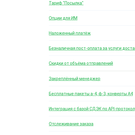
Тариф "Посылка"
Опции для ИМ
Наложенный платёж
Безналичная пост-оплата за услуги доста
Скидки от объёма отправлений
Закреплённый менеджер
Бесплатные пакеты а-4, ф-3, конверты А4
Интеграция с базой СДЭК по API-протокол
Отслеживание заказа