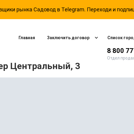
щики рынка Садовод в Telegram. Переходи и подпи
Главная
Заключить договор
Список горо
8 800 7
Отдел прода
ер Центральный, 3