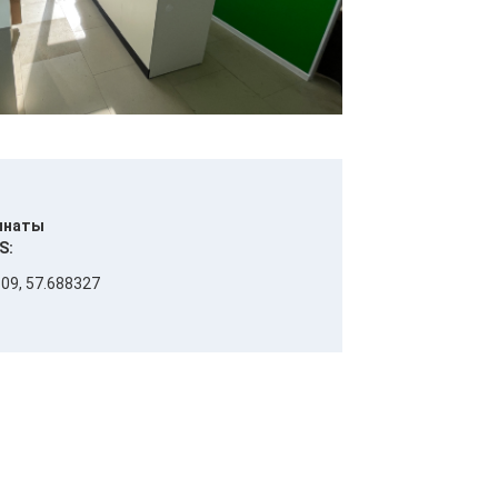
инаты
S:
09, 57.688327