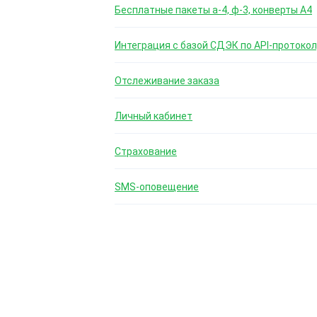
Бесплатные пакеты а-4, ф-3, конверты А4
Интеграция с базой СДЭК по API-протокол
Отслеживание заказа
Личный кабинет
Страхование
SMS-оповещение