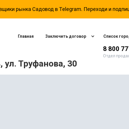
щики рынка Садовод в Telegram. Переходи и подпи
Главная
Заключить договор
Список горо
8 800 7
Отдел прода
 ул. Труфанова, 30