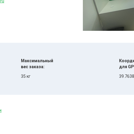
.ru
Максимальный
Коорд
вес заказа:
для GP
35 кг
39.7638
и