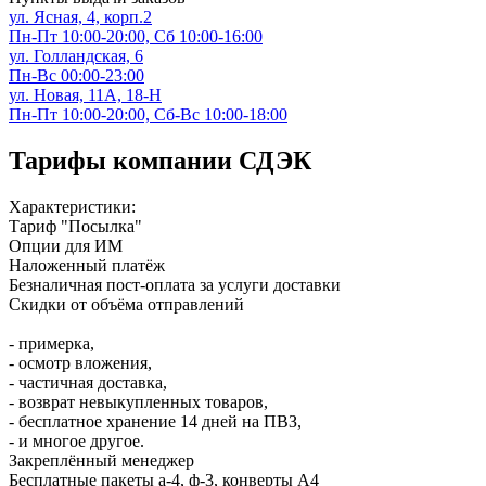
ул. Ясная, 4, корп.2
Пн-Пт 10:00-20:00, Сб 10:00-16:00
ул. Голландская, 6
Пн-Вс 00:00-23:00
ул. Новая, 11А, 18-Н
Пн-Пт 10:00-20:00, Сб-Вс 10:00-18:00
Тарифы компании СДЭК
Характеристики:
Тариф "Посылка"
Опции для ИМ
Наложенный платёж
Безналичная пост-оплата за услуги доставки
Скидки от объёма отправлений
- примерка,
- осмотр вложения,
- частичная доставка,
- возврат невыкупленных товаров,
- бесплатное хранение 14 дней на ПВЗ,
- и многое другое.
Закреплённый менеджер
Бесплатные пакеты а-4, ф-3, конверты А4